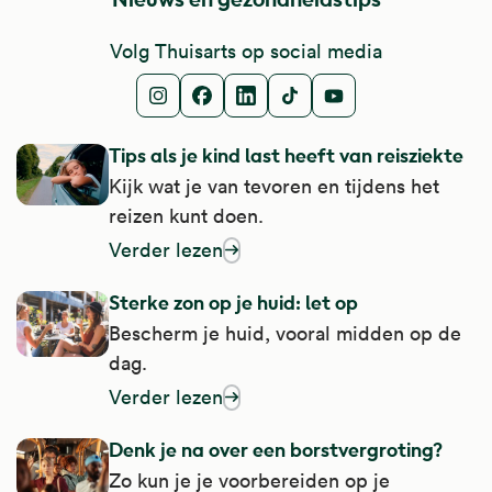
Volg Thuisarts op social media
Instagram
Facebook
LinkedIn
TikTok
Youtube
Tips als je kind last heeft van reisziekte
Kijk wat je van tevoren en tijdens het
reizen kunt doen.
Verder lezen
over tips als je kind last heeft van reisziekt
Sterke zon op je huid: let op
Bescherm je huid, vooral midden op de
dag.
Verder lezen
over sterke zon op je huid: let op
Denk je na over een borstvergroting?
Zo kun je je voorbereiden op je