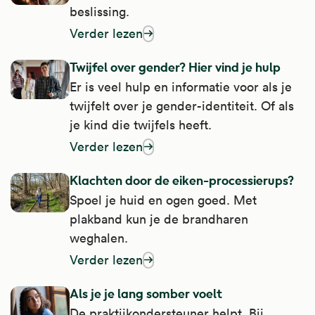
beslissing.
Verder lezen
over denk je na over een borstvergroting?
Twijfel over gender? Hier vind je hulp
Er is veel hulp en informatie voor als je
twijfelt over je gender-identiteit. Of als
je kind die twijfels heeft.
Verder lezen
over twijfel over gender? Hier vind je hulp
Klachten door de eiken-processierups?
Spoel je huid en ogen goed. Met
plakband kun je de brandharen
weghalen.
Verder lezen
over klachten door de eiken-processierup
Als je je lang somber voelt
De praktijkondersteuner helpt. Bij