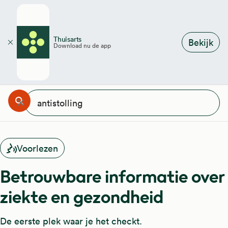
Overslaan en naar de inhoud gaan
Thuisarts
Bekijk
Download nu de app
Sluiten
ar ben je naar op zoek?
Zoeken
Annuleren
Wissen
Voorlezen
Betrouwbare informatie over
ziekte en gezondheid
De eerste plek waar je het checkt.