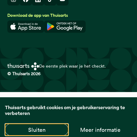
Instagram
Facebook
LinkedIn
TikTok
Youtube
Download de app van Thuisarts
Download in de App Store
Download in de Google Play 
De eerste plek waar je het checkt.
© Thuisarts 2026
Thuisarts is een samenwerkingsverband van het Nederlands
Thuisarts gebruikt cookies om je gebruikerservaring te
Huisartsen Genootschap met de Federatie Medisch
verbeteren
Specialisten en Patiëntenfederatie Nederland.
Sluiten
Meer informatie
naar startpagina
naar startpagina
naar startpagin