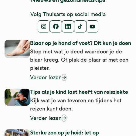
Volg Thuisarts op social media
Instagram
Facebook
LinkedIn
TikTok
Youtube
Blaar op je hand of voet? Dit kun je doen
Stop met wat je deed waardoor je de
blaar kreeg. Of plak de blaar af met een
pleister.
Verder lezen
over blaar op je hand of voet? Dit kun je d
Tips als je kind last heeft van reisziekte
Kijk wat je van tevoren en tijdens het
reizen kunt doen.
Verder lezen
over tips als je kind last heeft van reisziekt
Sterke zon op je huid: let op