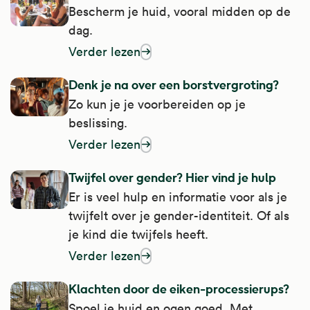
Bescherm je huid, vooral midden op de
dag.
Verder lezen
over sterke zon op je huid: let op
Denk je na over een borstvergroting?
Zo kun je je voorbereiden op je
beslissing.
Verder lezen
over denk je na over een borstvergroting?
Twijfel over gender? Hier vind je hulp
Er is veel hulp en informatie voor als je
twijfelt over je gender-identiteit. Of als
je kind die twijfels heeft.
Verder lezen
over twijfel over gender? Hier vind je hulp
Klachten door de eiken-processierups?
Spoel je huid en ogen goed. Met