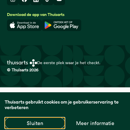
Instagram
Facebook
LinkedIn
TikTok
Youtube
Download de app van Thuisarts
Download in de App Store
Download in de Google Play 
De eerste plek waar je het checkt.
© Thuisarts 2026
Thuisarts is een samenwerkingsverband van het Nederlands
Thuisarts gebruikt cookies om je gebruikerservaring te
Huisartsen Genootschap met de Federatie Medisch
verbeteren
Specialisten en Patiëntenfederatie Nederland.
Sluiten
Meer informatie
naar startpagina
naar startpagina
naar startpagin