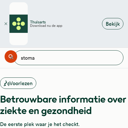
Overslaan en naar de inhoud gaan
Thuisarts
Bekijk
Download nu de app
Sluiten
ar ben je naar op zoek?
Zoeken
Annuleren
Wissen
Voorlezen
Betrouwbare informatie over
ziekte en gezondheid
De eerste plek waar je het checkt.