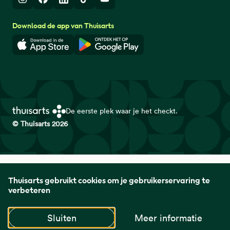
Instagram
Facebook
LinkedIn
TikTok
Youtube
Download de app van Thuisarts
Download in de App Store
Download in de Google Play 
De eerste plek waar je het checkt.
© Thuisarts 2026
Thuisarts is een samenwerkingsverband van het Nederlands
Thuisarts gebruikt cookies om je gebruikerservaring te
Huisartsen Genootschap met de Federatie Medisch
verbeteren
Specialisten en Patiëntenfederatie Nederland.
Sluiten
Meer informatie
naar startpagina
naar startpagina
naar startpagin