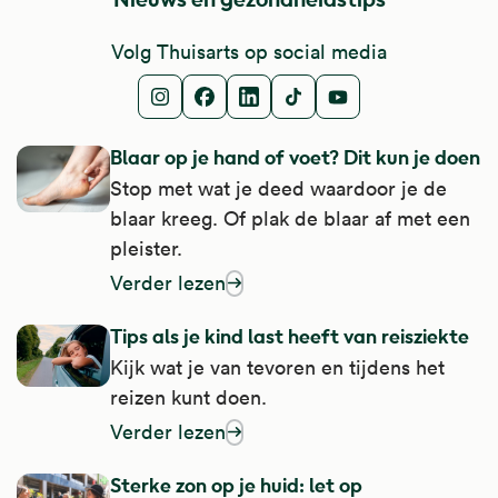
Volg Thuisarts op social media
Instagram
Facebook
LinkedIn
TikTok
Youtube
Blaar op je hand of voet? Dit kun je doen
Stop met wat je deed waardoor je de
blaar kreeg. Of plak de blaar af met een
pleister.
Verder lezen
over blaar op je hand of voet? Dit kun je d
Tips als je kind last heeft van reisziekte
Kijk wat je van tevoren en tijdens het
reizen kunt doen.
Verder lezen
over tips als je kind last heeft van reisziekt
Sterke zon op je huid: let op