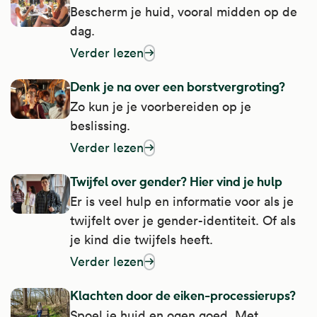
Bescherm je huid, vooral midden op de
dag.
Verder lezen
over sterke zon op je huid: let op
Denk je na over een borstvergroting?
Zo kun je je voorbereiden op je
beslissing.
Verder lezen
over denk je na over een borstvergroting?
Twijfel over gender? Hier vind je hulp
Er is veel hulp en informatie voor als je
twijfelt over je gender-identiteit. Of als
je kind die twijfels heeft.
Verder lezen
over twijfel over gender? Hier vind je hulp
Klachten door de eiken-processierups?
Spoel je huid en ogen goed. Met