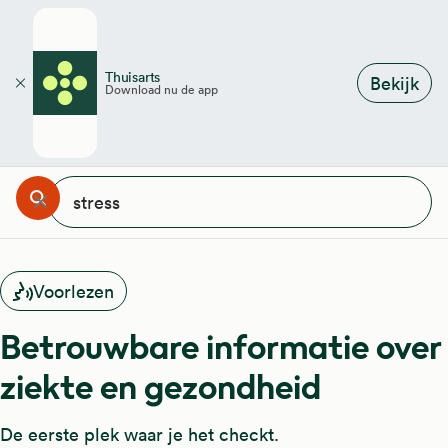
Overslaan en naar de inhoud gaan
Thuisarts
Bekijk
Download nu de app
Sluiten
ar ben je naar op zoek?
Zoeken
Annuleren
Wissen
Voorlezen
Betrouwbare informatie over
ziekte en gezondheid
De eerste plek waar je het checkt.