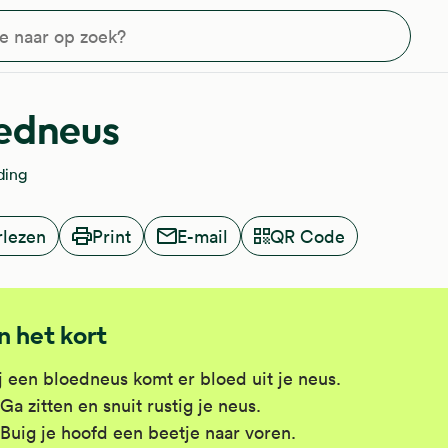
?
edneus
ding
rlezen
Print
E-mail
QR Code
In het kort
j een bloedneus komt er bloed uit je neus.
Ga zitten en snuit rustig je neus.
Buig je hoofd een beetje naar voren.