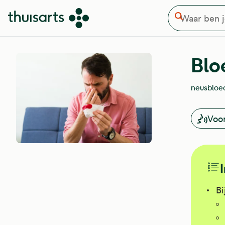
Waar ben je naar op zoek
Overslaan en naar de inhoud gaan
Zoeken
Blo
neusbloe
Voo
Bi