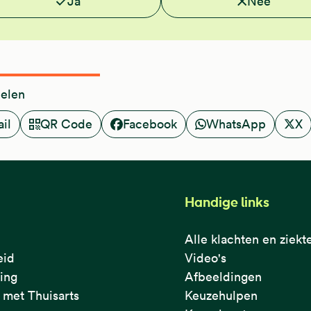
Ja
Nee
delen
il
QR Code
Facebook
WhatsApp
X
Handige links
Alle klachten en ziekt
eid
Video's
ring
Afbeeldingen
met Thuisarts
Keuzehulpen