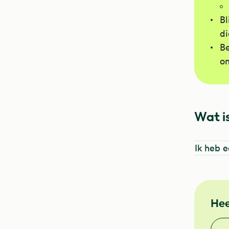
Bl
di
Be
on
Wat is
Ik heb 
NHG
Hee
Vond