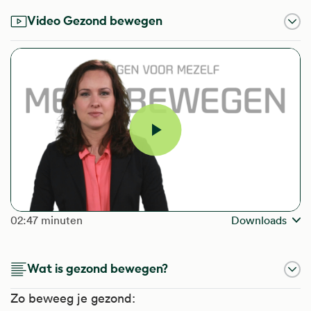
Video Gezond bewegen
Video
afspelen
The length of the video is
02:47 minuten
Downloads
Wat is gezond bewegen?
Zo beweeg je gezond: