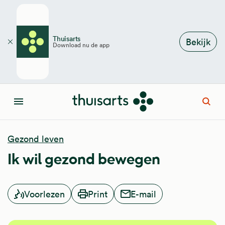
Overslaan en naar de inhoud gaan
Thuisarts
Bekijk
Download nu de app
Sluiten
Open
Menu
Gezond leven
Ik wil gezond bewegen
Voorlezen
Print
E-mail