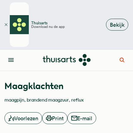
Overslaan en naar de inhoud gaan
Thuisarts
Bekijk
Download nu de app
Sluiten
Open
Menu
Maagklachten
maagpijn
brandend maagzuur
reflux
Voorlezen
Print
E-mail