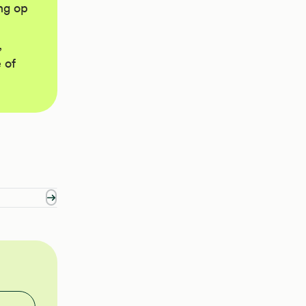
ng op
,
 of