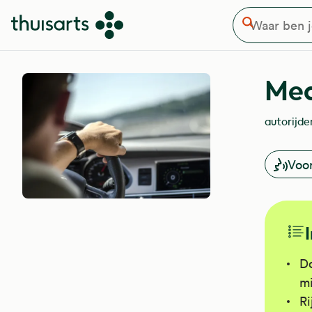
Waar ben je naar op zoek
Overslaan en naar de inhoud gaan
Zoeken
Med
autorijde
Voo
Do
mi
Ri