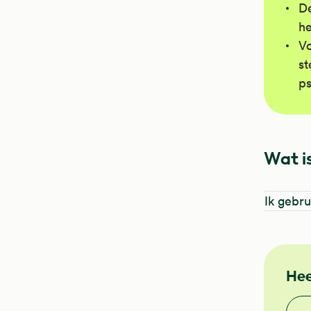
De
he
Vo
st
ps
Wat is
Ik gebru
Hee
Vond