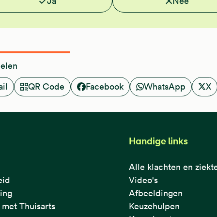
Ja
Nee
delen
il
QR Code
Facebook
WhatsApp
X
Handige links
Alle klachten en ziekt
eid
Video's
ring
Afbeeldingen
met Thuisarts
Keuzehulpen