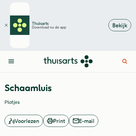
Overslaan en naar de inhoud gaan
Thuisarts
Bekijk
Download nu de app
Sluiten
Open
Menu
Schaamluis
Platjes
Voorlezen
Print
E-mail