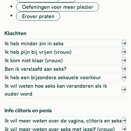
Oefeningen voor meer plezier
Erover praten
Klachten
Ik heb minder zin in seks
Ik heb pijn bij vrijen (vrouw)
Ik kom niet klaar (vrouw)
Ben ik verslaafd aan seks?
Ik heb een bijzondere seksuele voorkeur
Ik wil weten hoe seks kan veranderen als ik
ouder word
Info clitoris en penis
Ik wil meer weten over de vagina, clitoris en seks
Ik wil meer weten over seks met jezelf (vrouw)