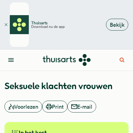
Overslaan en naar de inhoud gaan
Thuisarts
Bekijk
Download nu de app
Sluiten
Open
Menu
Seksuele klachten vrouwen
Voorlezen
Print
E-mail
In het kort