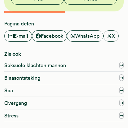
Pagina delen
E-mail
Facebook
WhatsApp
X
Zie ook
Seksuele klachten mannen
Blaasontsteking
Soa
Overgang
Stress