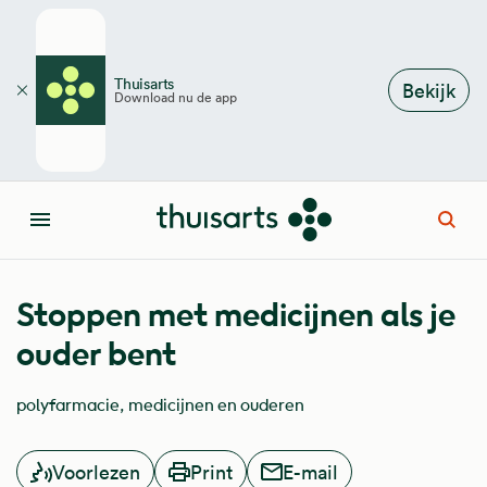
Overslaan en naar de inhoud gaan
Thuisarts
Bekijk
Download nu de app
Sluiten
Open
Menu
Stoppen met medicijnen als je
ouder bent
polyfarmacie
medicijnen en ouderen
Voorlezen
Print
E-mail