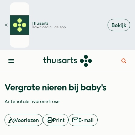
Overslaan en naar de inhoud gaan
Thuisarts
Bekijk
Download nu de app
Sluiten
Open
Menu
Vergrote nieren bij baby's
Antenatale hydronefrose
Voorlezen
Print
E-mail