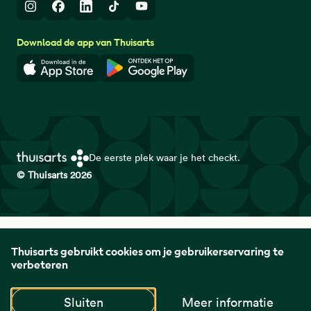
Instagram
Facebook
LinkedIn
TikTok
Youtube
Download de app van Thuisarts
Download in de App Store
Download in de Google Play 
De eerste plek waar je het checkt.
© Thuisarts 2026
Thuisarts is een samenwerkingsverband van het Nederlands
Thuisarts gebruikt cookies om je gebruikerservaring te
Huisartsen Genootschap met de Federatie Medisch
verbeteren
Specialisten en Patiëntenfederatie Nederland.
Sluiten
Meer informatie