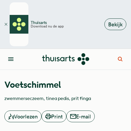
Overslaan en naar de inhoud gaan
Thuisarts
Bekijk
Download nu de app
Sluiten
Open
Menu
Voetschimmel
zwemmerseczeem
tinea pedis
prit finga
Voorlezen
Print
E-mail