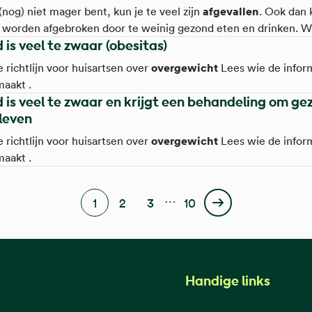
kun je meer last hebben van COPD. Ook mensen die stoppen 
afgevallen
 (nog) niet mager bent, kun je te veel zijn
. Ook dan 
den vaak een beetje zwaarder. Een BMI boven de 30 betekent 
 worden afgebroken door te weinig gezond eten en drinken. W
cht
hebt.
d is veel te zwaar (obesitas)
afgevallen
afgevallen
eel bent
? - Als je te veel bent
, wordt je
er dat je dat wilt. Bijvoorbeeld 3 kilo per maand. Je merkt dat j
overgewicht
e richtlijn voor huisartsen over
Lees wie de infor
 Of dat je horloge losser om je pols zit.
maakt .
d is veel te zwaar en krijgt een behandeling om g
 leven
overgewicht
e richtlijn voor huisartsen over
Lees wie de infor
maakt .
Paginering
…
1
2
3
10
Huidige pagina
Pagina
Pagina
Laatste pagina
Volgende pagina
Handige links