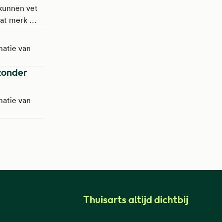
met
kunnen vet
dat je
at merk je
 gewicht
e kleding
matie van
ezonder
matie van
Thuisarts altijd dichtbij