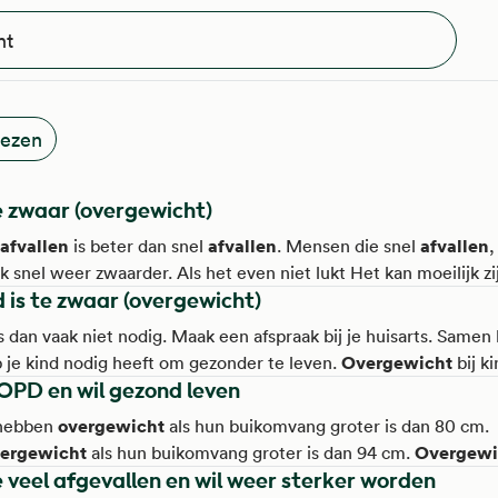
?
lezen
e zwaar (overgewicht)
afvallen
afvallen
afvallen
is beter dan snel
. Mensen die snel
,
k snel weer zwaarder. Als het even niet lukt Het kan moeilijk zi
d is te zwaar (overgewicht)
manier van leven vol te houden. Geef niet op als je het even ni
en controles Ben je gezonder gaan leven met hulp van je huisa
s dan vaak niet nodig. Maak een afspraak bij je huisarts. Samen k
e 3 maanden bij de praktijkondersteuner voor controle.
Overgewicht
 je kind nodig heeft om gezonder te leven.
bij k
OPD en wil gezond leven
e kind last van hebben door te zwaar zijn? - Je kind kan dit mer
s: Je kind kan moeite hebben met bewegen en sporten. Je kind
overgewicht
hebben
als hun buikomvang groter is dan 80 cm
ag mee aan spelletjes die veel energie kosten.
ergewicht
Overgewi
als hun buikomvang groter is dan 94 cm.
e veel afgevallen en wil weer sterker worden
cht
hebt , is je lichaam te zwaar en heb je meestal te veel lich