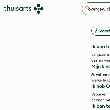
Waar ben je naar op zoek
Overslaan en naar de inhoud gaan
Zoeken
Voor
Ik ben t
Langzaam
daarna vaa
Mijn kin
gezondere 
Afspraken 
Afvallen
i
kom je elk
welke hulp
Ik heb C
Waar kan j
te zwaar i
Vrouwen 
minder gra
ov
hebben
Ik ben t
overgewi