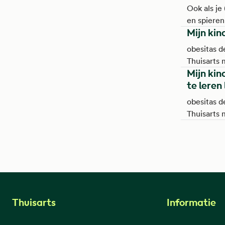
Hierdoor 
Ook als je
roken, wor
en spieren
overgewi
Mijn kin
als je te v
lager zond
obesitas d
losser zit.
Thuisarts 
Mijn kin
te leren
obesitas d
Thuisarts 
Thuisarts
Informatie