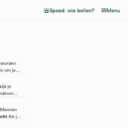
Spoed: wie bellen?
Menu
 worden
jn om je
et lukt.
rts? Dan
ijk je
inderen
ken als het
 doet
. Mannen
cht
Als je
aamsvet.