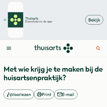
Overslaan en naar de inhoud gaan
Thuisarts
Bekijk
Download nu de app
Sluiten
Open
Menu
Met wie krijg je te maken bij de
huisartsenpraktijk?
Voorlezen
Print
E-mail