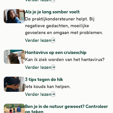
Als je je lang somber voelt
De praktijkondersteuner helpt. Bij
negatieve gedachten, moeilijke
gevoelens en omgaan met problemen.
Verder lezen
over als je je lang somber voelt
Hantavirus op een cruiseschip
Kan ik ziek worden van het hantavirus?
Verder lezen
over hantavirus op een cruiseschip
3 tips tegen de hik
Iets kouds kan helpen.
Verder lezen
over 3 tips tegen de hik
Ben je in de natuur geweest? Controleer
op teken