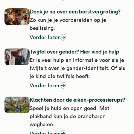
Denk je na over een borstvergroting?
Zo kun je je voorbereiden op je
beslissing.
Verder lezen
over denk je na over een borstvergroting?
Twijfel over gender? Hier vind je hulp
Er is veel hulp en informatie voor als je
twijfelt over je gender-identiteit. Of als
je kind die twijfels heeft.
Verder lezen
over twijfel over gender? Hier vind je hulp
Klachten door de eiken-processierups?
Spoel je huid en ogen goed. Met
plakband kun je de brandharen
weghalen.
Verder lezen
over klachten door de eiken-processierup