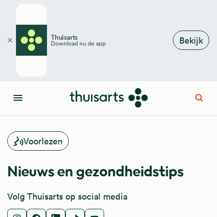
Overslaan en naar de inhoud gaan
Thuisarts
Bekijk
Download nu de app
Sluiten
Open
Menu
Voorlezen
Nieuws en gezondheidstips
Volg Thuisarts op social media