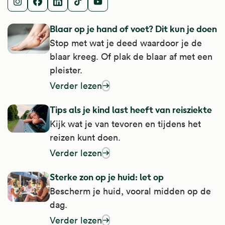
Instagram
Facebook
LinkedIn
TikTok
Youtube
Alle artikelen
Blaar op je hand of voet? Dit kun je doen
Stop met wat je deed waardoor je de
blaar kreeg. Of plak de blaar af met een
pleister.
Verder lezen
over blaar op je hand of voet? Dit kun je d
Tips als je kind last heeft van reisziekte
Kijk wat je van tevoren en tijdens het
reizen kunt doen.
Verder lezen
over tips als je kind last heeft van reisziekt
Sterke zon op je huid: let op
Bescherm je huid, vooral midden op de
dag.
Verder lezen
over sterke zon op je huid: let op