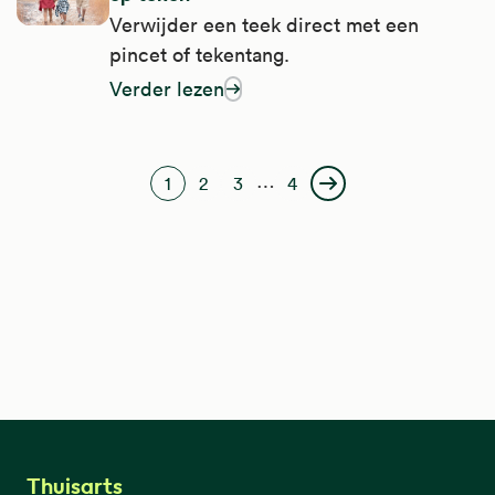
Verwijder een teek direct met een
pincet of tekentang.
Verder lezen
over ben je in de natuur geweest? Control
Paginering
…
1
2
3
4
Huidige pagina
Pagina
Pagina
Laatste pagina
Volgende pagina
Thuisarts