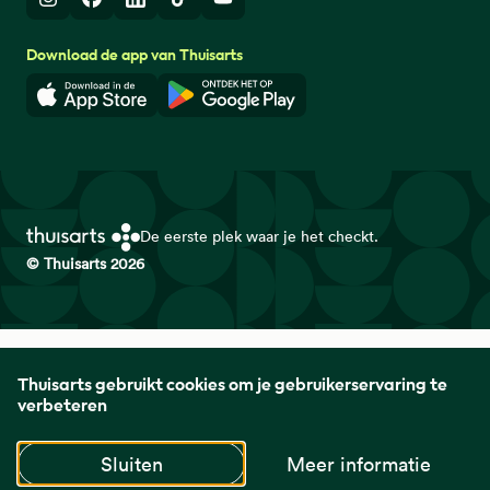
Instagram
Facebook
LinkedIn
TikTok
Youtube
Download de app van Thuisarts
Download in de App Store
Download in de Google Play 
De eerste plek waar je het checkt.
© Thuisarts 2026
Thuisarts is een samenwerkingsverband van het Nederlands
Thuisarts gebruikt cookies om je gebruikerservaring te
Huisartsen Genootschap met de Federatie Medisch
verbeteren
Specialisten en Patiëntenfederatie Nederland.
Sluiten
Meer informatie
naar startpagina
naar startpagina
naar startpagin