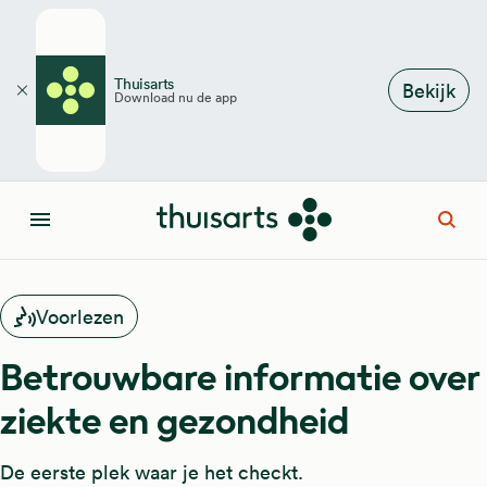
Overslaan en naar de inhoud gaan
Thuisarts
Bekijk
Download nu de app
Sluiten
Open
Menu
Voorlezen
Betrouwbare informatie over
ziekte en gezondheid
De eerste plek waar je het checkt.