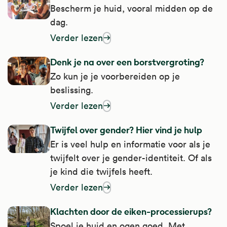
Bescherm je huid, vooral midden op de
dag.
Verder lezen
over sterke zon op je huid: let op
Denk je na over een borstvergroting?
Zo kun je je voorbereiden op je
beslissing.
Verder lezen
over denk je na over een borstvergroting?
Twijfel over gender? Hier vind je hulp
Er is veel hulp en informatie voor als je
twijfelt over je gender-identiteit. Of als
je kind die twijfels heeft.
Verder lezen
over twijfel over gender? Hier vind je hulp
Klachten door de eiken-processierups?
Spoel je huid en ogen goed. Met