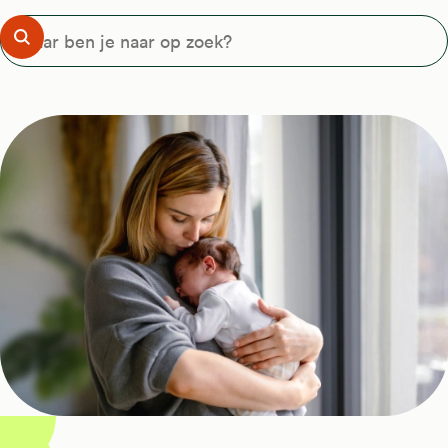
je naar op zoek?
Zoeken