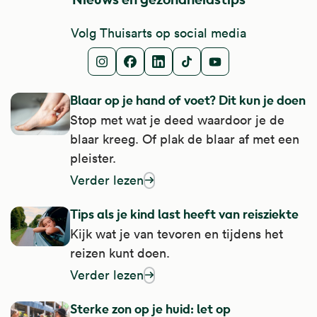
Volg Thuisarts op social media
Instagram
Facebook
LinkedIn
TikTok
Youtube
Blaar op je hand of voet? Dit kun je doen
Stop met wat je deed waardoor je de
blaar kreeg. Of plak de blaar af met een
pleister.
Verder lezen
over blaar op je hand of voet? Dit kun je d
Tips als je kind last heeft van reisziekte
Kijk wat je van tevoren en tijdens het
reizen kunt doen.
Verder lezen
over tips als je kind last heeft van reisziekt
Sterke zon op je huid: let op