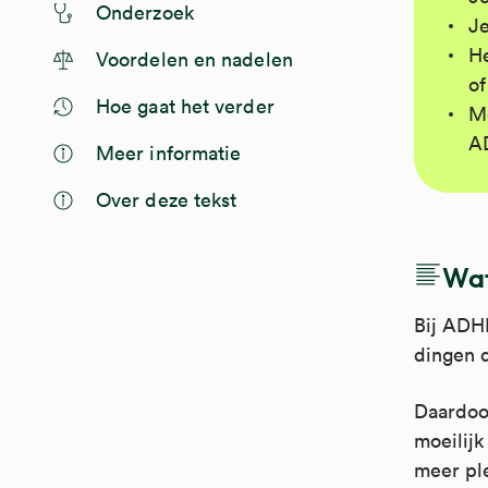
Onderzoek
Je
He
Voordelen en nadelen
of
Hoe gaat het verder
Me
AD
Meer informatie
Over deze tekst
Wat
Bij ADHD
dingen d
Daardoor
moeilijk
meer ple