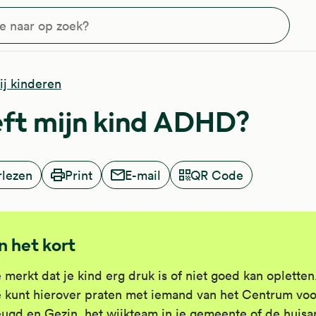
?
j kinderen
ft mijn kind ADHD?
rlezen
Print
E-mail
QR Code
In het kort
 merkt dat je kind erg druk is of niet goed kan opletten
 kunt hierover praten met iemand van het Centrum voo
ugd en Gezin, het wijkteam in je gemeente of de huisar