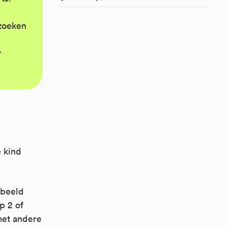
rzoeken
r
e kind
rbeeld
p 2 of
met andere