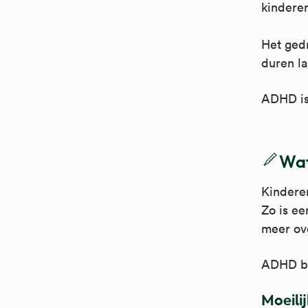
kindere
Het gedr
duren la
ADHD is 
Wat
Kinderen
Zo is ee
meer o
ADHD bij
Moeili