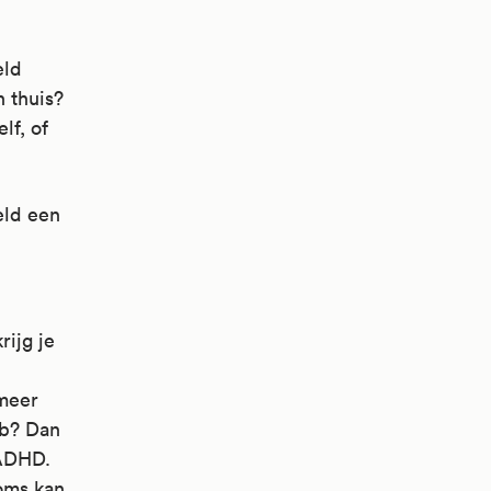
eld
 thuis?
lf, of
eld een
ijg je
 meer
ub? Dan
 ADHD.
Soms kan