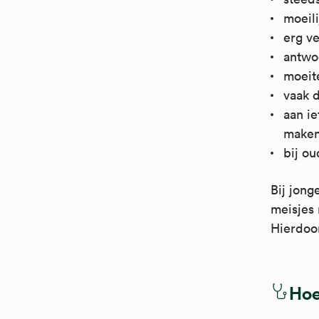
moeili
erg ve
antwo
moeit
vaak 
aan i
maken
bij ou
Bij jong
meisjes 
Hierdoo
Hoe