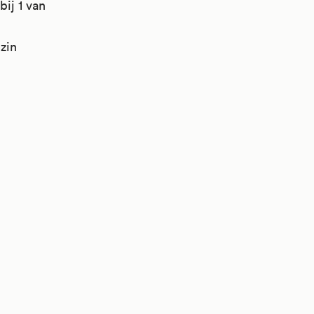
ij 1 van
zin