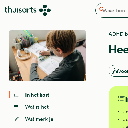
Waar ben je naar op zoek
Overslaan en naar de inhoud gaan
Zoeken
ADHD bi
Hee
Voo
In het kort
Wat is het
Je
Wat merk je
Je
Je