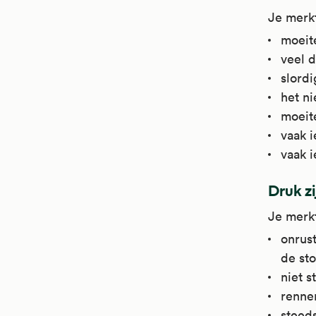
Je merkt
moeite
veel d
slord
het ni
moeit
vaak i
vaak i
Druk z
Je merkt
onrus
de sto
niet s
renne
steeds