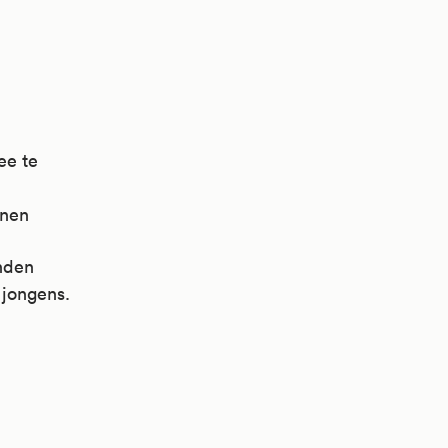
ee te
nnen
inden
 jongens.