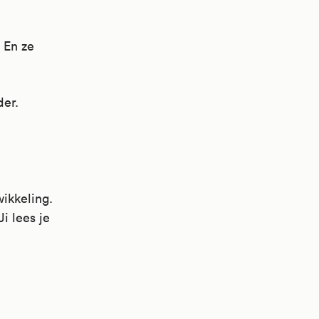
. En ze
der.
wikkeling.
i lees je