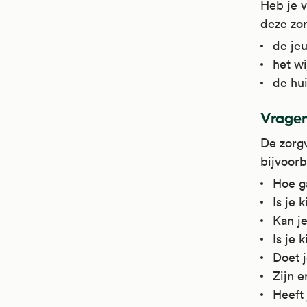
Heb je v
deze zor
de jeu
het w
de hui
Vragen
De zorgv
bijvoorb
Hoe ga
Is je 
Kan je
Is je 
Doet 
Zijn 
Heeft 