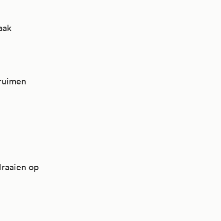
aak
pruimen
draaien op