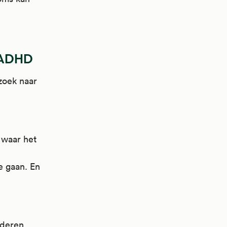
r ADHD
rzoek naar
 waar het
e gaan. En
nderen