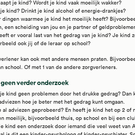
aapt je kind? Wordt je kind vaak moeilijk wakker?
je kind? Drinkt je kind alcohol of energie-drankjes?
r dingen waarmee je kind het moeilijk heeft? Bijvoorbe
, een scheiding van jou en je partner of geldproblemen
eft er vooral last van het gedrag van je kind? Je kind ze
rbeeld ook jij of de leraar op school?
verlener kan ook met andere mensen praten. Bijvoorbe
an school. Of met 1 van de andere zorgverleners.
 geen verder onderzoek
 je kind geen problemen door het drukke gedrag? Dan kr
 adviezen hoe je beter met het gedrag kunt omgaan.
 al adviezen geprobeerd? En heeft je kind het op 2 of
n moeilijk, bijvoorbeeld thuis, op school en bij een cl
t je kind een onderzoek door iemand die veel weet van
l is dit een kinder-psycholoog of kinder-psychiater. 