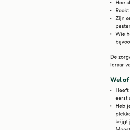
Hoe sl
Rookt 
Zijn e
pesten
Wie he
bijvoo
De zorg
leraar v
Wel of
Heeft
eerst
Heb je
plekke
krijg
Meesta