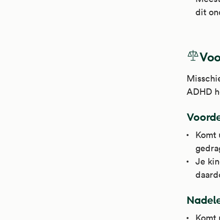
dit on
Voo
Misschie
ADHD he
Voorde
Komt 
gedra
Je ki
daard
Nadel
Komt 