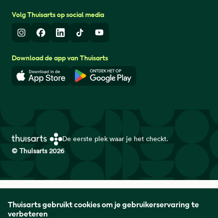
Volg Thuisarts op social media
Instagram
Facebook
LinkedIn
TikTok
Youtube
Download de app van Thuisarts
Download in de App Store
Download in de Google Play 
De eerste plek waar je het checkt.
© Thuisarts 2026
Thuisarts is een samenwerkingsverband van het Nederlands
Thuisarts gebruikt cookies om je gebruikerservaring te
Huisartsen Genootschap met de Federatie Medisch
verbeteren
Specialisten en Patiëntenfederatie Nederland.