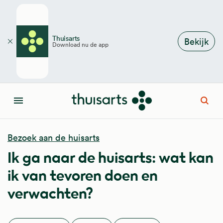
Overslaan en naar de inhoud gaan
Thuisarts
Bekijk
Download nu de app
Sluiten
Open
Menu
Bezoek aan de huisarts
Ik ga naar de huisarts: wat kan
ik van tevoren doen en
verwachten?