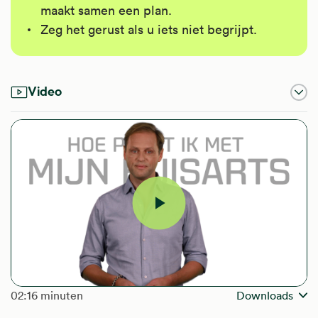
maakt samen een plan.
Zeg het gerust als u iets niet begrijpt.
Video
Video
afspelen
The length of the video is
02:16 minuten
Downloads