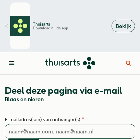
Overslaan en naar de inhoud gaan
Thuisarts
Bekijk
Download nu de app
Sluiten
Open
Menu
Deel deze pagina via e-mail
Blaas en nieren
E-mailadres(sen) van ontvanger(s)