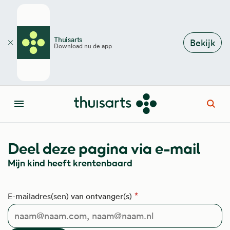
Overslaan en naar de inhoud gaan
Thuisarts
Bekijk
Download nu de app
Sluiten
Open
Menu
Deel deze pagina via e-mail
Mijn kind heeft krentenbaard
E-mailadres(sen) van ontvanger(s)