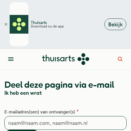
Overslaan en naar de inhoud gaan
Thuisarts
Bekijk
Download nu de app
Sluiten
Open
Menu
Deel deze pagina via e-mail
Ik heb een wrat
E-mailadres(sen) van ontvanger(s)