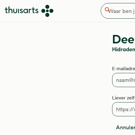
Waar ben je naar op zoek
Overslaan en naar de inhoud gaan
Zoeken
Deel
Hidradeni
E-mailadre
Liever zel
Annule