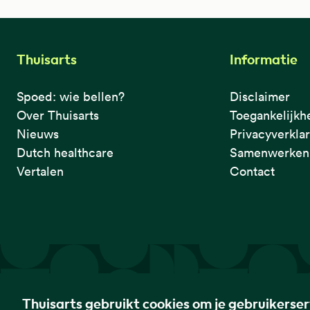
Thuisarts
Informatie
Spoed: wie bellen?
Disclaimer
Over Thuisarts
Toegankelijkh
Nieuws
Privacyverkla
Dutch healthcare
Samenwerken 
Vertalen
Contact
De eerste plek waar je het checkt.
Thuisarts gebruikt cookies om je gebruikerse