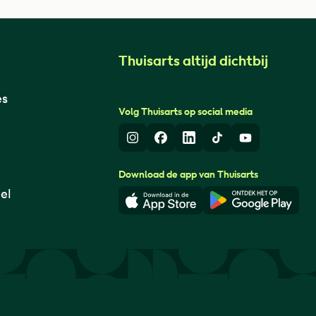
Thuisarts altijd dichtbij
es
Volg Thuisarts op social media
Instagram
Facebook
LinkedIn
TikTok
Youtube
Download de app van Thuisarts
el
Download in de App Store
Download i
© Thuisarts 2026