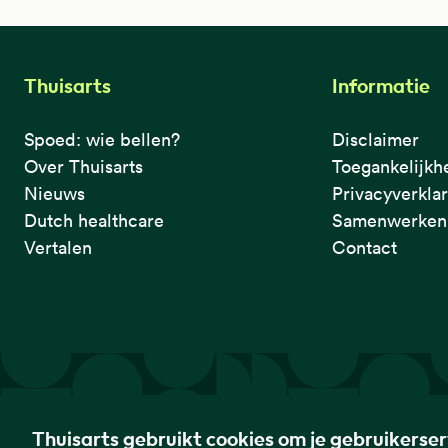
Thuisarts
Informatie
Spoed: wie bellen?
Disclaimer
Over Thuisarts
Toegankelijkh
Nieuws
Privacyverkla
Dutch healthcare
Samenwerken 
Vertalen
Contact
De eerste plek waar je het checkt.
Thuisarts gebruikt cookies om je gebruikerse