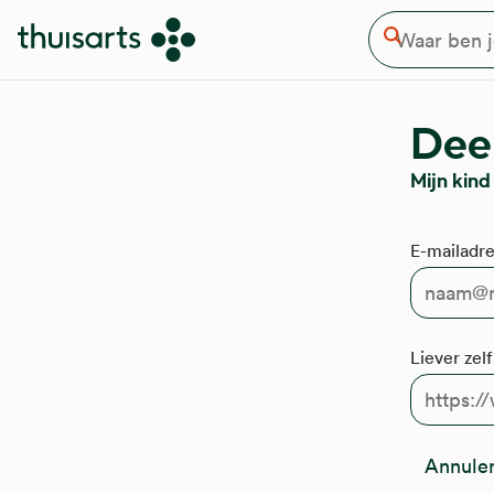
Waar ben je naar op zoek
Overslaan en naar de inhoud gaan
Zoeken
Deel
Mijn kind
E-mailadre
Liever zel
Annule