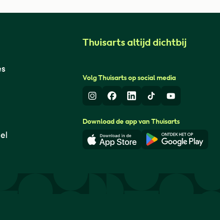
Thuisarts altijd dichtbij
es
Volg Thuisarts op social media
Instagram
Facebook
LinkedIn
TikTok
Youtube
Download de app van Thuisarts
el
Download in de App Store
Download i
© Thuisarts 2026