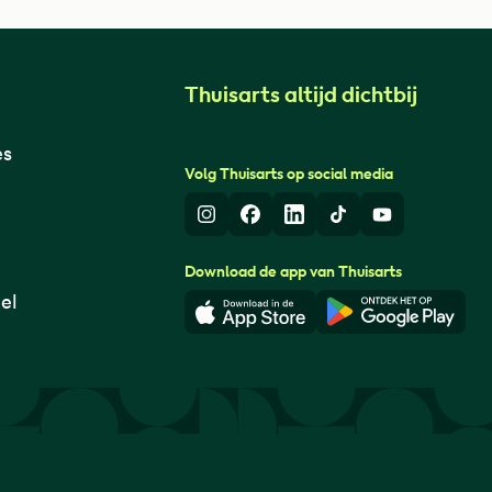
Thuisarts altijd dichtbij
es
Volg Thuisarts op social media
Instagram
Facebook
LinkedIn
TikTok
Youtube
Download de app van Thuisarts
el
Download in de App Store
Download i
© Thuisarts 2026