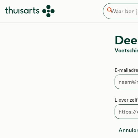
Waar ben je naar op zoek
Overslaan en naar de inhoud gaan
Zoeken
Deel
Voetsch
E-mailadre
Liever zel
Annule