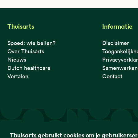
Thuisarts
Informatie
Spoed: wie bellen?
Disclaimer
Over Thuisarts
Toegankelijkh
Nieuws
Privacyverkla
Dutch healthcare
Samenwerken 
Vertalen
Contact
De eerste plek waar je het checkt.
Thuisarts gebruikt cookies om je gebruikerse