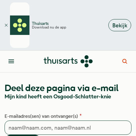
Overslaan en naar de inhoud gaan
Thuisarts
Bekijk
Download nu de app
Sluiten
Open
Menu
Deel deze pagina via e-mail
Mijn kind heeft een Osgood-Schlatter-knie
E-mailadres(sen) van ontvanger(s)