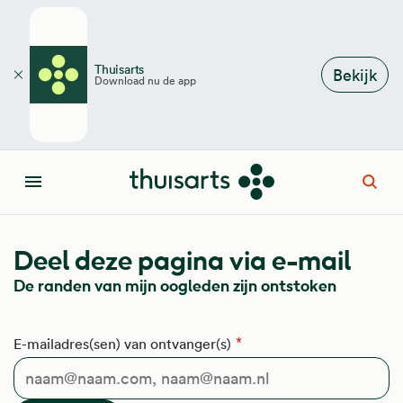
Overslaan en naar de inhoud gaan
Thuisarts
Bekijk
Download nu de app
Sluiten
Open
Menu
Deel deze pagina via e-mail
De randen van mijn oogleden zijn ontstoken
E-mailadres(sen) van ontvanger(s)