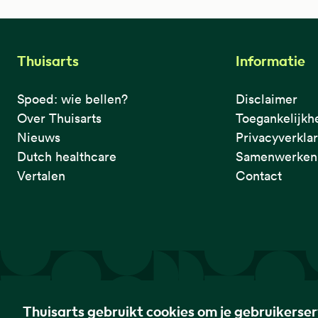
Thuisarts
Informatie
Spoed: wie bellen?
Disclaimer
Over Thuisarts
Toegankelijkh
Nieuws
Privacyverkla
Dutch healthcare
Samenwerken 
Vertalen
Contact
De eerste plek waar je het checkt.
Thuisarts gebruikt cookies om je gebruikerse