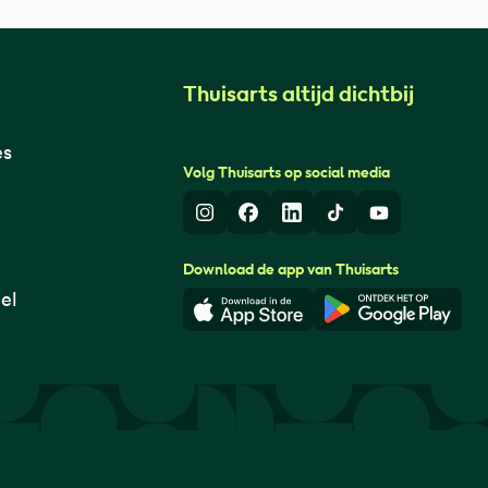
Thuisarts altijd dichtbij
es
Volg Thuisarts op social media
Instagram
Facebook
LinkedIn
TikTok
Youtube
Download de app van Thuisarts
el
Download in de App Store
Download i
© Thuisarts 2026