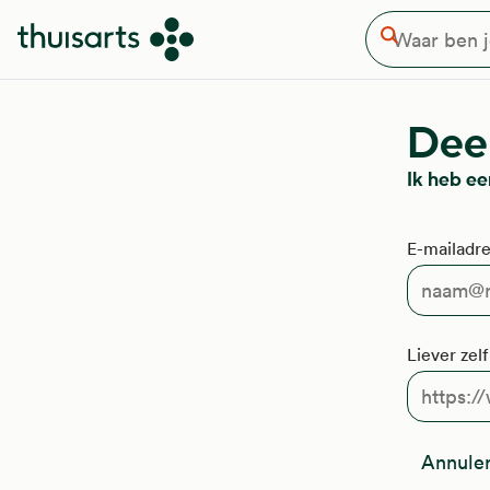
Waar ben je naar op zoek
Overslaan en naar de inhoud gaan
Zoeken
Deel
Ik heb e
E-mailadre
Liever zel
Annule