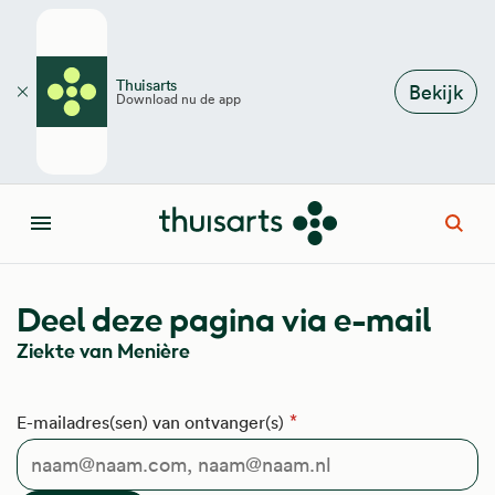
Overslaan en naar de inhoud gaan
Thuisarts
Bekijk
Download nu de app
Sluiten
Open
Menu
Deel deze pagina via e-mail
Ziekte van Menière
E-mailadres(sen) van ontvanger(s)