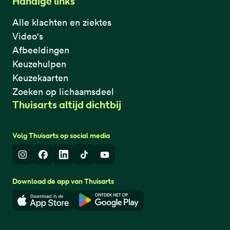
Handige links
Alle klachten en ziektes
Video's
Afbeeldingen
Keuzehulpen
Keuzekaarten
Zoeken op lichaamsdeel
Thuisarts altijd dichtbij
Volg Thuisarts op social media
Instagram
Facebook
LinkedIn
TikTok
Youtube
Download de app van Thuisarts
Download in de App Store
Download in de Google Play 