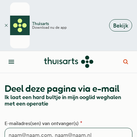
Overslaan en naar de inhoud gaan
Thuisarts
Bekijk
Download nu de app
Sluiten
Open
Menu
Deel deze pagina via e-mail
Ik laat een hard bultje in mijn ooglid weghalen
met een operatie
E-mailadres(sen) van ontvanger(s)