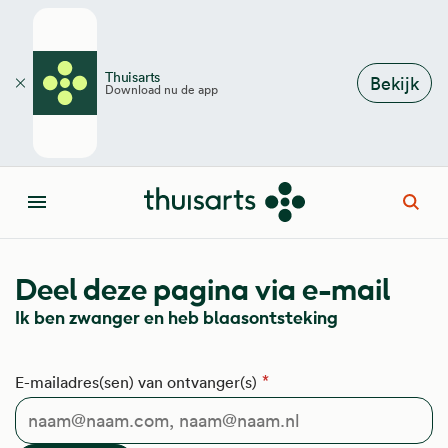
Overslaan en naar de inhoud gaan
Thuisarts
Bekijk
Download nu de app
Sluiten
Open
Menu
Deel deze pagina via e-mail
Ik ben zwanger en heb blaasontsteking
E-mailadres(sen) van ontvanger(s)