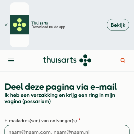
Overslaan en naar de inhoud gaan
Thuisarts
Bekijk
Download nu de app
Sluiten
Open
Menu
Deel deze pagina via e-mail
Ik heb een verzakking en krijg een ring in mijn
vagina (pessarium)
E-mailadres(sen) van ontvanger(s)