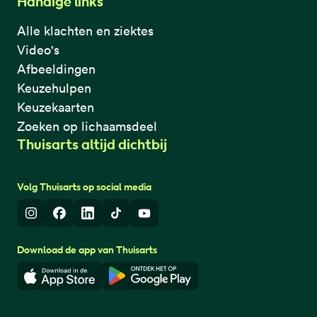
Handige links
Alle klachten en ziektes
Video's
Afbeeldingen
Keuzehulpen
Keuzekaarten
Zoeken op lichaamsdeel
Thuisarts altijd dichtbij
Volg Thuisarts op social media
Instagram
Facebook
LinkedIn
TikTok
Youtube
Download de app van Thuisarts
Download in de App Store
Download in de Google Play 