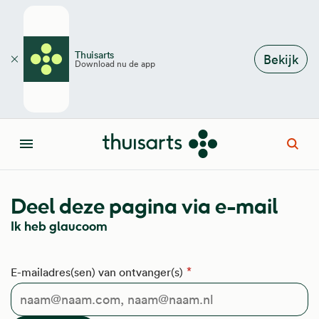
Overslaan en naar de inhoud gaan
Thuisarts
Bekijk
Download nu de app
Sluiten
Open
Menu
Deel deze pagina via e-mail
Ik heb glaucoom
E-mailadres(sen) van ontvanger(s)