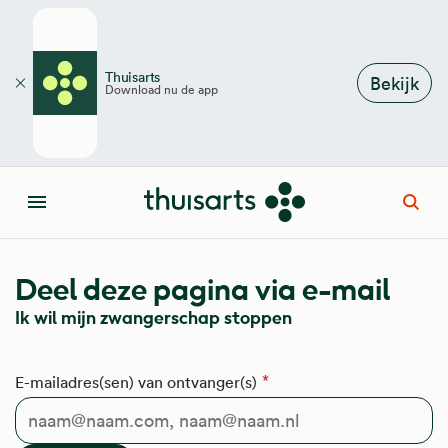
Overslaan en naar de inhoud gaan
Thuisarts
Bekijk
Download nu de app
Sluiten
Open
Menu
Deel deze pagina via e-mail
Ik wil mijn zwangerschap stoppen
E-mailadres(sen) van ontvanger(s)