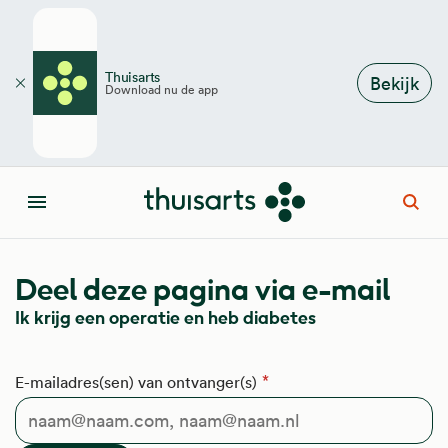
Overslaan en naar de inhoud gaan
Thuisarts
Bekijk
Download nu de app
Sluiten
Open
Menu
Deel deze pagina via e-mail
Ik krijg een operatie en heb diabetes
E-mailadres(sen) van ontvanger(s)