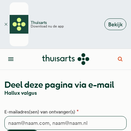
Overslaan en naar de inhoud gaan
Thuisarts
Bekijk
Download nu de app
Sluiten
Open
Menu
Deel deze pagina via e-mail
Hallux valgus
E-mailadres(sen) van ontvanger(s)