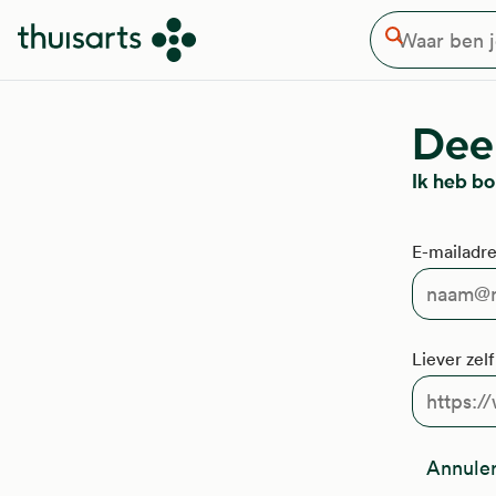
Waar ben je naar op zoek
Overslaan en naar de inhoud gaan
Zoeken
Deel
Ik heb bo
E-mailadre
Liever zel
Annule