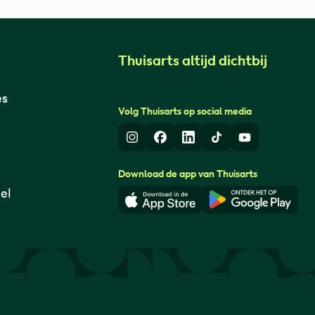
Thuisarts altijd dichtbij
es
Volg Thuisarts op social media
Instagram
Facebook
LinkedIn
TikTok
Youtube
Download de app van Thuisarts
el
Download in de App Store
Download i
© Thuisarts 2026