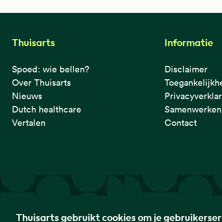
Thuisarts
Informatie
Spoed: wie bellen?
Disclaimer
Over Thuisarts
Toegankelijkh
Nieuws
Privacyverkla
Dutch healthcare
Samenwerken 
Vertalen
Contact
De eerste plek waar je het checkt.
Thuisarts gebruikt cookies om je gebruikerse