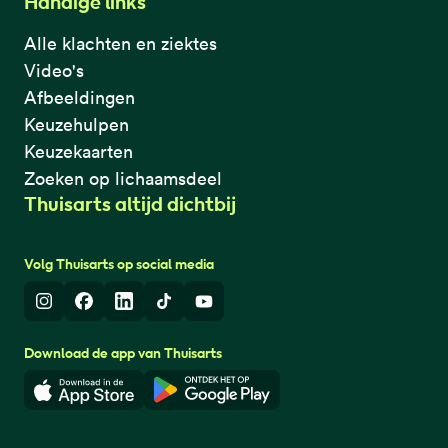
Handige links
Alle klachten en ziektes
Video's
Afbeeldingen
Keuzehulpen
Keuzekaarten
Zoeken op lichaamsdeel
Thuisarts altijd dichtbij
Volg Thuisarts op social media
Instagram
Facebook
LinkedIn
TikTok
Youtube
Download de app van Thuisarts
Download in de App Store
Download in de Google Play 