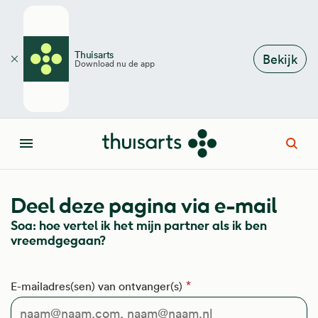
Overslaan en naar de inhoud gaan
Thuisarts
Bekijk
Download nu de app
Sluiten
Open
Menu
Deel deze pagina via e-mail
Soa: hoe vertel ik het mijn partner als ik ben
vreemdgegaan?
E-mailadres(sen) van ontvanger(s)