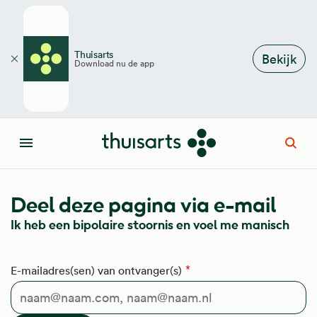
Overslaan en naar de inhoud gaan
Thuisarts
Bekijk
Download nu de app
Sluiten
Open
Menu
Deel deze pagina via e-mail
Ik heb een bipolaire stoornis en voel me manisch
E-mailadres(sen) van ontvanger(s)