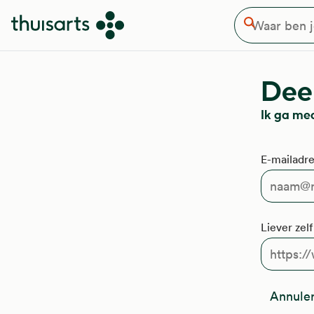
Waar ben je naar op zoek
Overslaan en naar de inhoud gaan
Zoeken
Deel
Ik ga me
E-mailadre
Liever zel
Annule