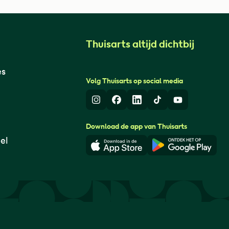
Thuisarts altijd dichtbij
es
Volg Thuisarts op social media
Instagram
Facebook
LinkedIn
TikTok
Youtube
Download de app van Thuisarts
el
Download in de App Store
Download i
© Thuisarts 2026