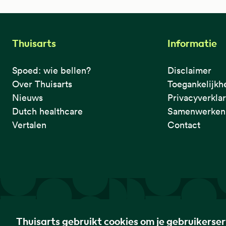
Thuisarts
Informatie
Spoed: wie bellen?
Disclaimer
Over Thuisarts
Toegankelijkh
Nieuws
Privacyverkla
Dutch healthcare
Samenwerken 
Vertalen
Contact
De eerste plek waar je het checkt.
Thuisarts gebruikt cookies om je gebruikerse