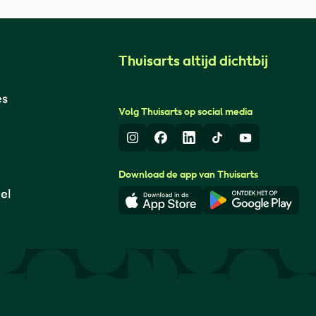
Thuisarts altijd dichtbij
es
Volg Thuisarts op social media
Instagram
Facebook
LinkedIn
TikTok
Youtube
Download de app van Thuisarts
el
Download in de App Store
Download i
© Thuisarts 2026