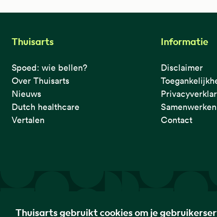
Thuisarts
Informatie
Spoed: wie bellen?
Disclaimer
Over Thuisarts
Toegankelijkh
Nieuws
Privacyverkla
Dutch healthcare
Samenwerken 
Vertalen
Contact
De eerste plek waar je het checkt.
Thuisarts gebruikt cookies om je gebruikerse