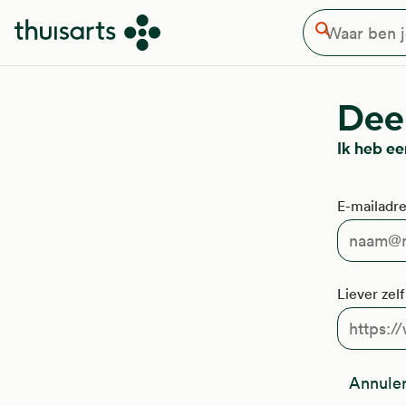
Waar ben je naar op zoek
Overslaan en naar de inhoud gaan
Zoeken
Deel
Ik heb ee
E-mailadre
Liever zel
Annule