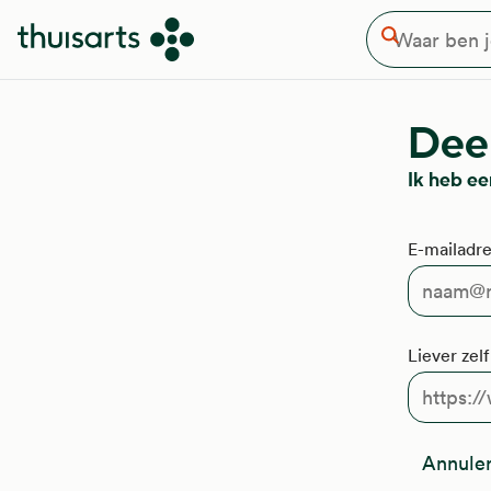
Waar ben je naar op zoek
Overslaan en naar de inhoud gaan
Zoeken
Deel
Ik heb ee
E-mailadre
Liever zel
Annule