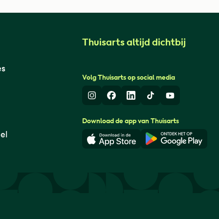
Thuisarts altijd dichtbij
es
Volg Thuisarts op social media
Instagram
Facebook
LinkedIn
TikTok
Youtube
Download de app van Thuisarts
el
Download in de App Store
Download i
© Thuisarts 2026