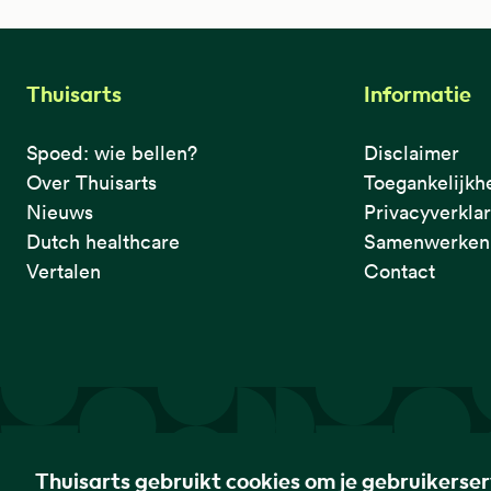
Thuisarts
Informatie
Spoed: wie bellen?
Disclaimer
Over Thuisarts
Toegankelijkh
Nieuws
Privacyverkla
Dutch healthcare
Samenwerken 
Vertalen
Contact
De eerste plek waar je het checkt.
Thuisarts gebruikt cookies om je gebruikerse