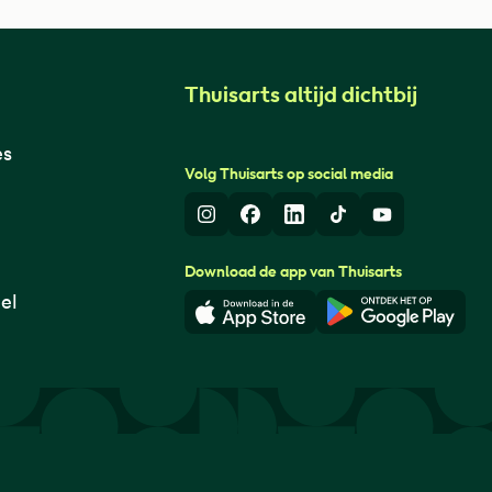
Thuisarts altijd dichtbij
es
Volg Thuisarts op social media
Instagram
Facebook
LinkedIn
TikTok
Youtube
Download de app van Thuisarts
el
Download in de App Store
Download i
© Thuisarts 2026