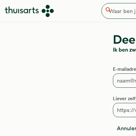
Waar ben je naar op zoek
Overslaan en naar de inhoud gaan
Zoeken
Deel
Ik ben z
E-mailadre
Liever zel
Annule