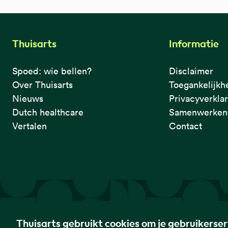
Thuisarts
Informatie
Spoed: wie bellen?
Disclaimer
Over Thuisarts
Toegankelijkh
Nieuws
Privacyverkla
Dutch healthcare
Samenwerken 
Vertalen
Contact
De eerste plek waar je het checkt.
Thuisarts gebruikt cookies om je gebruikerse