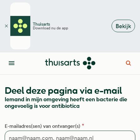
Overslaan en naar de inhoud gaan
Thuisarts
Bekijk
Download nu de app
Sluiten
Open
Menu
Deel deze pagina via e-mail
Iemand in mijn omgeving heeft een bacterie die
ongevoelig is voor antibiotica
E-mailadres(sen) van ontvanger(s)