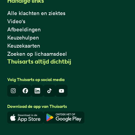
Handige links
Alle klachten en ziektes
Video's
Afbeeldingen
Keuzehulpen
Keuzekaarten
Zoeken op lichaamsdeel
Thuisarts altijd dichtbij
Volg Thuisarts op social media
Instagram
Facebook
LinkedIn
TikTok
Youtube
Download de app van Thuisarts
Download in de App Store
Download in de Google Play 