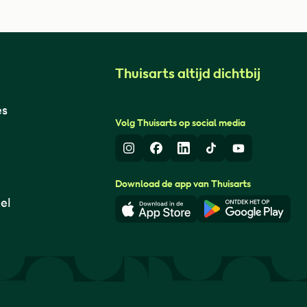
Thuisarts altijd dichtbij
es
Volg Thuisarts op social media
Instagram
Facebook
LinkedIn
TikTok
Youtube
Download de app van Thuisarts
el
Download in de App Store
Download i
© Thuisarts 2026