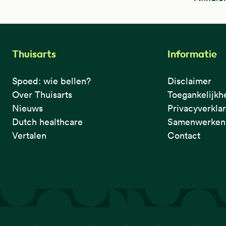
Thuisarts
Informatie
Spoed: wie bellen?
Disclaimer
Over Thuisarts
Toegankelijkh
Nieuws
Privacyverkla
Dutch healthcare
Samenwerken 
Vertalen
Contact
De eerste plek waar je het checkt.