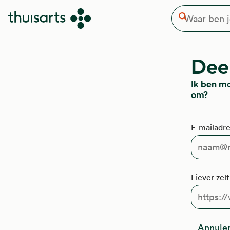
Waar ben je naar op zoek
Overslaan en naar de inhoud gaan
Zoeken
Deel
Ik ben m
om?
E-mailadre
Liever zel
Annule