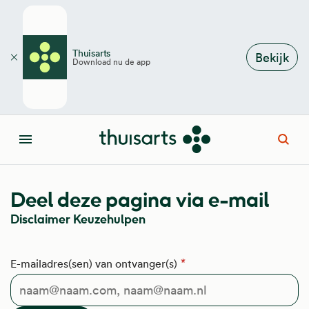
Overslaan en naar de inhoud gaan
Thuisarts
Bekijk
Download nu de app
Sluiten
Open
Menu
Deel deze pagina via e-mail
Disclaimer Keuzehulpen
E-mailadres(sen) van ontvanger(s)