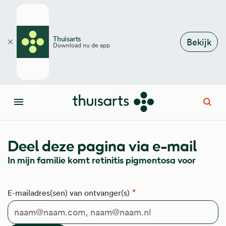
Overslaan en naar de inhoud gaan
Thuisarts
Bekijk
Download nu de app
Sluiten
Open
Menu
Deel deze pagina via e-mail
In mijn familie komt retinitis pigmentosa voor
E-mailadres(sen) van ontvanger(s)