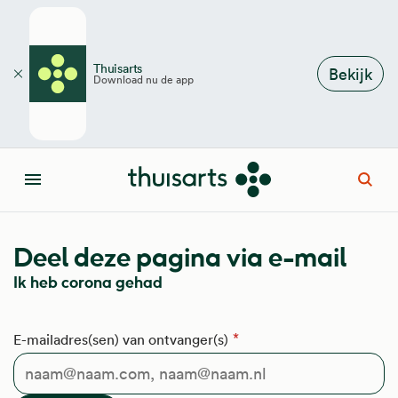
Overslaan en naar de inhoud gaan
Thuisarts
Bekijk
Download nu de app
Sluiten
Open
Menu
Deel deze pagina via e-mail
Ik heb corona gehad
E-mailadres(sen) van ontvanger(s)