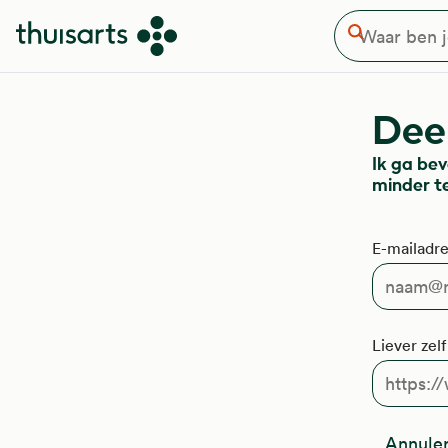
Waar ben je naar op zoek
Overslaan en naar de inhoud gaan
Zoeken
Deel
Ik ga bev
minder t
E-mailadre
Liever zel
Annule