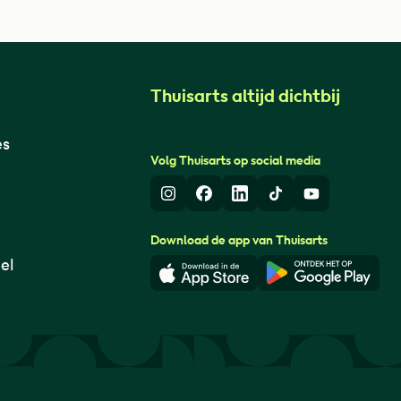
Thuisarts altijd dichtbij
es
Volg Thuisarts op social media
Instagram
Facebook
LinkedIn
TikTok
Youtube
Download de app van Thuisarts
el
Download in de App Store
Download i
© Thuisarts 2026