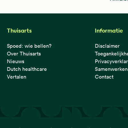
Thuisarts
Informatie
Spoed: wie bellen?
Disclaimer
Over Thuisarts
Toegankelijkh
Nieuws
Privacyverkla
Dutch healthcare
Samenwerken 
Vertalen
Contact
De eerste plek waar je het checkt.