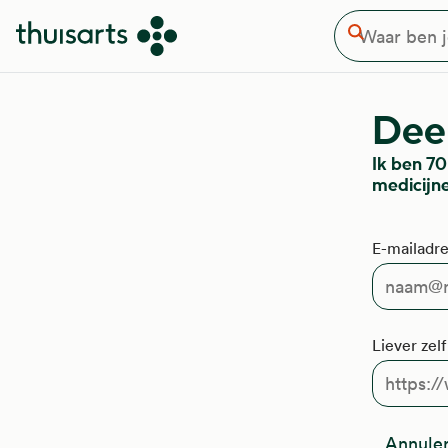
Waar ben je naar op zoek
Overslaan en naar de inhoud gaan
Zoeken
Deel
Ik ben 70
medicijn
E-mailadre
Liever zel
Annule