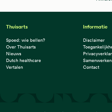
Thuisarts
Informatie
Spoed: wie bellen?
Disclaimer
Over Thuisarts
Toegankelijkh
Nieuws
Privacyverkla
Dutch healthcare
Samenwerken 
Vertalen
Contact
De eerste plek waar je het checkt.