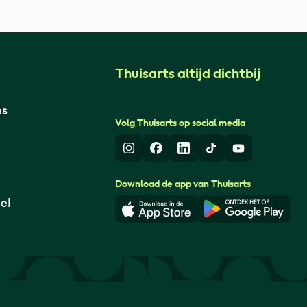
Thuisarts altijd dichtbij
es
Volg Thuisarts op social media
Instagram
Facebook
LinkedIn
TikTok
Youtube
Download de app van Thuisarts
el
Download in de App Store
Download i
© Thuisarts 2026